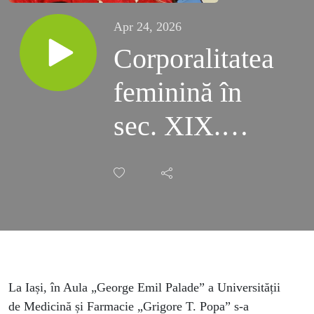
Apr 24, 2026
Corporalitatea
feminină în
sec. XIX.
Recurențe
livrești - prin
vocea
filologului
Nina
La Iași, în Aula „George Emil Palade” a Universității
de Medicină și Farmacie „Grigore T. Popa” s-a