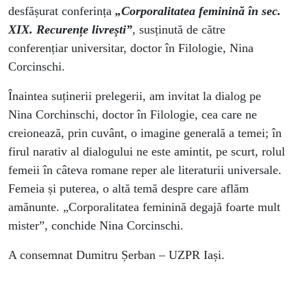
Corcinschi
desfășurat conferința
„Corporalitatea feminină în sec.
XIX. Recurențe livrești”
, susținută de către
conferențiar universitar, doctor în Filologie, Nina
Corcinschi.
Înaintea suținerii prelegerii, am invitat la dialog pe
Nina Corchinschi, doctor în Filologie, cea care ne
creionează, prin cuvânt, o imagine generală a temei; în
firul narativ al dialogului ne este amintit, pe scurt, rolul
femeii în câteva romane reper ale literaturii universale.
Femeia și puterea, o altă temă despre care aflăm
amănunte. „Corporalitatea feminină degajă foarte mult
mister”, conchide Nina Corcinschi.
A consemnat Dumitru Șerban – UZPR Iași.